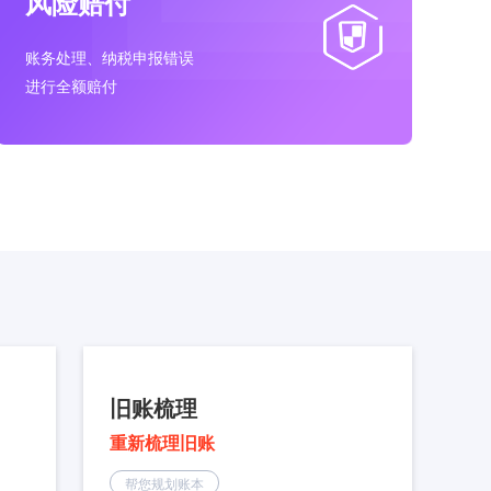
风险赔付
账务处理、纳税申报错误
进行全额赔付
旧账梳理
重新梳理旧账
帮您规划账本